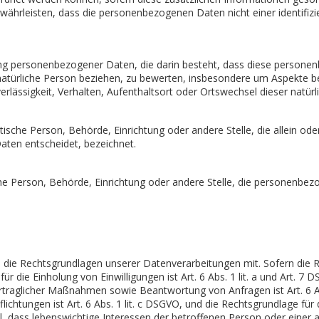
hrleisten, dass die personenbezogenen Daten nicht einer identifizier
eitung personenbezogener Daten, die darin besteht, dass diese pers
natürliche Person beziehen, zu bewerten, insbesondere um Aspekte bez
erlässigkeit, Verhalten, Aufenthaltsort oder Ortswechsel dieser natü
ristische Person, Behörde, Einrichtung oder andere Stelle, die allein
aten entscheidet, bezeichnet.
ische Person, Behörde, Einrichtung oder andere Stelle, die personenb
die Rechtsgrundlagen unserer Datenverarbeitungen mit. Sofern die R
ür die Einholung von Einwilligungen ist Art. 6 Abs. 1 lit. a und Art. 7
rtraglicher Maßnahmen sowie Beantwortung von Anfragen ist Art. 6 Abs
pflichtungen ist Art. 6 Abs. 1 lit. c DSGVO, und die Rechtsgrundlage fü
 Fall, dass lebenswichtige Interessen der betroffenen Person oder eine