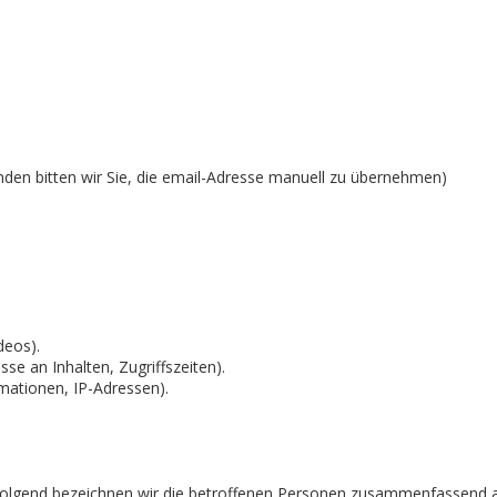
nden bitten wir Sie, die email-Adresse manuell zu übernehmen)
deos).
se an Inhalten, Zugriffszeiten).
mationen, IP-Adressen).
olgend bezeichnen wir die betroffenen Personen zusammenfassend au