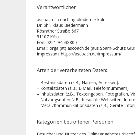
Verantwortlicher
ascoach – coaching-akademie-köln
Dr. phil. Klaus Biedermann
Rösrather Straße 567
51107 Köln
Fon: 0221-94538800
Email: orga (at) ascoach.de (aus Spam-Schutz Grü
Impressum: https://ascoach.de/impressum/
Arten der verarbeiteten Daten:
– Bestandsdaten (z.B., Namen, Adressen).
– Kontaktdaten (z.B., E-Mail, Telefonnummern).
– Inhaltsdaten (z.B., Texteingaben, Fotografien, Vi
– Nutzungsdaten (z.B., besuchte Webseiten, Interes
– Meta-/Kommunikationsdaten (z.B., Geräte-Infor
Kategorien betroffener Personen
Besucher und Nutzer des Onlineangebotes (Nachf