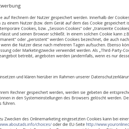
ktwerbung
die auf Rechnern der Nutzer gespeichert werden. Innerhalb der Cooki
en zu einem Nutzer (bzw. dem Gerät auf dem das Cookie gespeichert 
s temporäre Cookies, bzw. „Session-Cookies“ oder „transiente Cookies
lässt und seinen Browser schließt. In einem solchen Cookie kann z.B
ermanent“ oder „persistent“ werden Cookies bezeichnet, die auch nac
n, wenn die Nutzer diese nach mehreren Tagen aufsuchen. Ebenso kön
essung oder Marketingzwecke verwendet werden. Als „Third-Party-Co
eangebot betreibt, angeboten werden (andernfalls, wenn es nur desse
nsetzen und klären hierüber im Rahmen unserer Datenschutzerklärun
 ihrem Rechner gespeichert werden, werden sie gebeten die entsprech
können in den Systemeinstellungen des Browsers gelöscht werden. De
 führen.
zu Zwecken des Onlinemarketing eingesetzten Cookies kann bei einer V
/www.aboutads.info/choices/
oder die EU-Seite
http://www.youronline