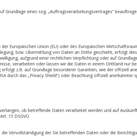
auf Grundlage eines sog. „Auftragsverarbeitungsvertrages“ beauftragen
alb der Europäischen Union (EU) oder des Europäischen Wirtschaftsra
gung, bzw. Übermittlung von Daten an Dritte geschieht, erfolgt dies 
inwilligung, aufgrund einer rechtlichen Verpflichtung oder auf Grundla
ubnisse, verarbeiten oder lassen wir die Daten in einem Drittland nu
g erfolgt z.B. auf Grundlage besonderer Garantien, wie der offiziell a
A durch das „Privacy Shield“) oder Beachtung offiziell anerkannter spe
 verlangen, ob betreffende Daten verarbeitet werden und auf Auskunf
 Art. 15 DSGVO.
die Vervollständigung der Sie betreffenden Daten oder die Berichtigu