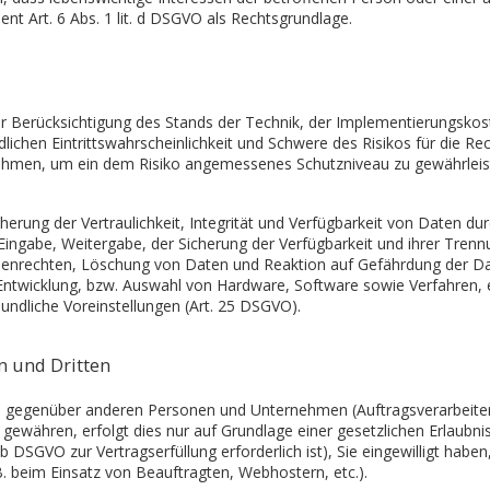
t Art. 6 Abs. 1 lit. d DSGVO als Rechtsgrundlage.
r Berücksichtigung des Stands der Technik, der Implementierungsko
ichen Eintrittswahrscheinlichkeit und Schwere des Risikos für die Rec
ahmen, um ein dem Risiko angemessenes Schutzniveau zu gewährleis
ung der Vertraulichkeit, Integrität und Verfügbarkeit von Daten du
r Eingabe, Weitergabe, der Sicherung der Verfügbarkeit und ihrer Tren
nenrechten, Löschung von Daten und Reaktion auf Gefährdung der Dat
Entwicklung, bzw. Auswahl von Hardware, Software sowie Verfahren,
undliche Voreinstellungen (Art. 25 DSGVO).
n und Dritten
 gegenüber anderen Personen und Unternehmen (Auftragsverarbeitern 
 gewähren, erfolgt dies nur auf Grundlage einer gesetzlichen Erlaubni
. b DSGVO zur Vertragserfüllung erforderlich ist), Sie eingewilligt haben
B. beim Einsatz von Beauftragten, Webhostern, etc.).