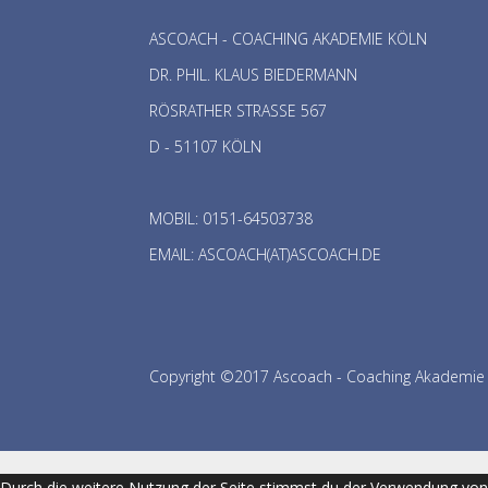
ASCOACH - COACHING AKADEMIE KÖLN
DR. PHIL. KLAUS BIEDERMANN
RÖSRATHER STRASSE 567
D - 51107 KÖLN
MOBIL: 0151-64503738
EMAIL: ASCOACH(AT)ASCOACH.DE
Copyright ©2017 Ascoach - Coaching Akademie
Durch die weitere Nutzung der Seite stimmst du der Verwendung vo