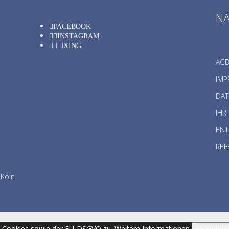
NA
FACEBOOK
INSTAGRAM
XING
AG
IMP
DA
IHR
ENT
REF
 Köln
n Cookies sowie der EU-DSGVO zu.
Weitere Informationen
Akzeptier