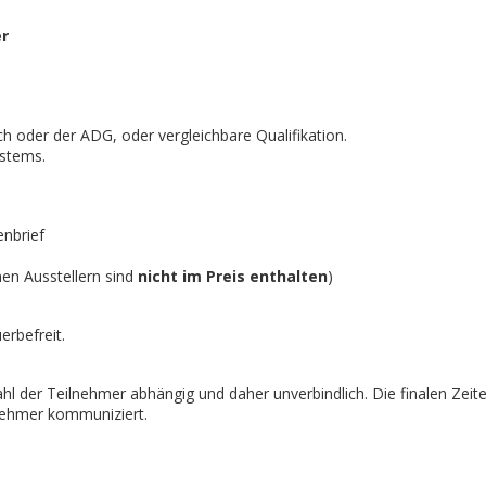
er
 oder der ADG, oder vergleichbare Qualifikation.
ystems.
enbrief
nen Ausstellern sind
nicht im Preis enthalten
)
erbefreit.
l der Teilnehmer abhängig und daher unverbindlich. Die finalen Zei
nehmer kommuniziert.