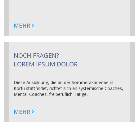
MEHR
NOCH FRAGEN?
LOREM IPSUM DOLOR
Diese Ausbildung, die an der Sommerakademie in
Korfu stattfindet, richtet sich an systemische Coaches,
Mental-Coaches, freiberuflich Tätige,
Personalentwickler, Trainer und Berater, um
qualifizierte Burn-In-Seminare durchzuführen.
Read
MEHR
More